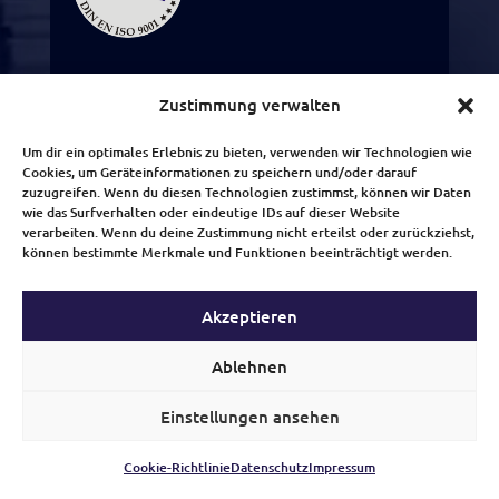
SMA Sicherheitsdienst
Zustimmung verwalten
S.M.A. Security & Drive Service GmbH
Um dir ein optimales Erlebnis zu bieten, verwenden wir Technologien wie
Cookies, um Geräteinformationen zu speichern und/oder darauf
zuzugreifen. Wenn du diesen Technologien zustimmst, können wir Daten
ANSCHRIFT
wie das Surfverhalten oder eindeutige IDs auf dieser Website
Schönberger Weg 7
verarbeiten. Wenn du deine Zustimmung nicht erteilst oder zurückziehst,
60488 Frankfurt am Main
können bestimmte Merkmale und Funktionen beeinträchtigt werden.
Kundenbewertungen und Erfahrungen zu
TELEFON
info@sma-sicherheitsdienste.de
Akzeptieren
(0)6926408396
MANGELHAFT
Ablehnen
WHATSAPP
w
5,00
/
0,00
+
4917662974399
Noch keine
Einstellungen ansehen
Bewertungen
Erfahren Sie mehr über dieses Bewertungssiegel
Kundenbewertungen
HOTLINE
Cookie-Richtlinie
Datenschutz
Impressum
Profil ansehen
01.01.1970
Authentizität
0162 986 82 81