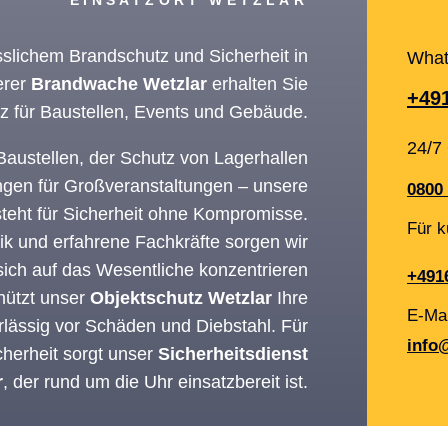
EINSATZORT WETZLAR
slichem Brandschutz und Sicherheit in
What
erer
Brandwache Wetzlar
erhalten Sie
+49
tz für Baustellen, Events und Gebäude.
24/7 
austellen, der Schutz von Lagerhallen
ngen für Großveranstaltungen – unsere
0800 
teht für Sicherheit ohne Kompromisse.
Für k
k und erfahrene Fachkräfte sorgen wir
 sich auf das Wesentliche konzentrieren
+491
hützt unser
Objektschutz Wetzlar
Ihre
E-Mai
lässig vor Schäden und Diebstahl. Für
info
herheit sorgt unser
Sicherheitsdienst
r
, der rund um die Uhr einsatzbereit ist.