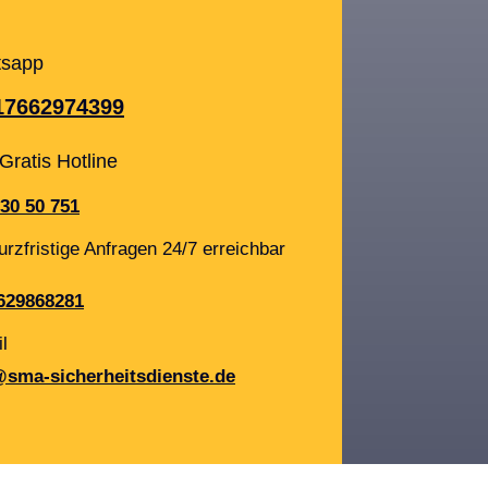
sapp
17662974399
Gratis Hotline
30 50 751
urzfristige Anfragen 24/7 erreichbar
629868281
l
@sma-sicherheitsdienste.de