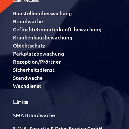
Baustellenüberwachung
Brandwache
Geflüchtetenunterkunft-bewachung
Krankenhausbewachung
Objektschutz
Parkplatzbewachung
Rezeption/Pförtner
Sicherheitsdienst
Standwache
Wachdienst
Links
SMA Brandwache
S.M.A. Security & Drive Service GmbH