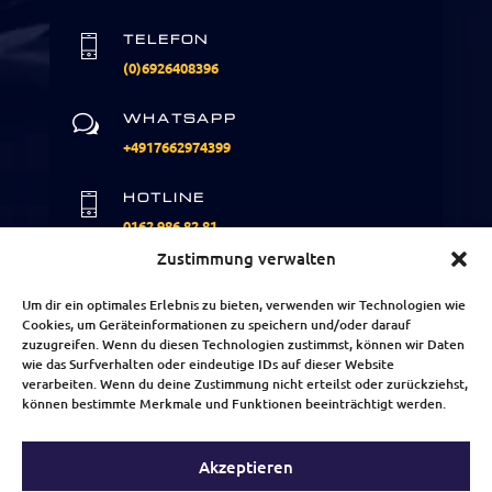
TELEFON
(0)6926408396
WHATSAPP
w
+
4917662974399
HOTLINE
0162 986 82 81
Zustimmung verwalten
E-MAIL
Um dir ein optimales Erlebnis zu bieten, verwenden wir Technologien wie
info@sma-sicherheitsdienste.de
Cookies, um Geräteinformationen zu speichern und/oder darauf
zuzugreifen. Wenn du diesen Technologien zustimmst, können wir Daten
wie das Surfverhalten oder eindeutige IDs auf dieser Website
verarbeiten. Wenn du deine Zustimmung nicht erteilst oder zurückziehst,
können bestimmte Merkmale und Funktionen beeinträchtigt werden.
Kundenbewertungen und Erfahrungen zu
info@sma-sicherheitsdienste.de
Akzeptieren
Impressum
Datenschutz